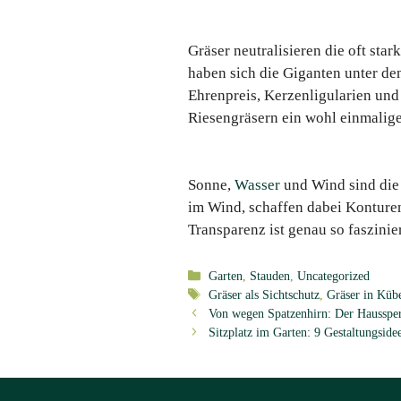
Gräser neutralisieren die oft st
haben sich die Giganten unter d
Ehrenpreis, Kerzenligularien un
Riesengräsern ein wohl einmalige
Sonne,
Wasser
und Wind sind die 
im Wind, schaffen dabei Konturen
Transparenz ist genau so faszini
Kategorien
Garten
,
Stauden
,
Uncategorized
Schlagwörter
Gräser als Sichtschutz
,
Gräser in Küb
Von wegen Spatzenhirn: Der Haussper
Sitzplatz im Garten: 9 Gestaltungside