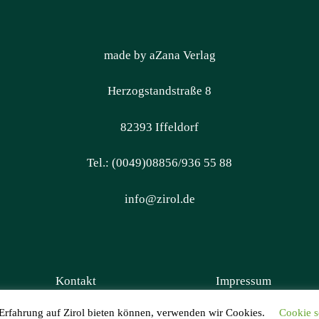
made by aZana Verlag
Herzogstandstraße 8
82393 Iffeldorf
Tel.: (0049)08856/936 55 88
info@zirol.de
Kontakt
Impressum
 Erfahrung auf Zirol bieten können, verwenden wir Cookies.
Cookie s