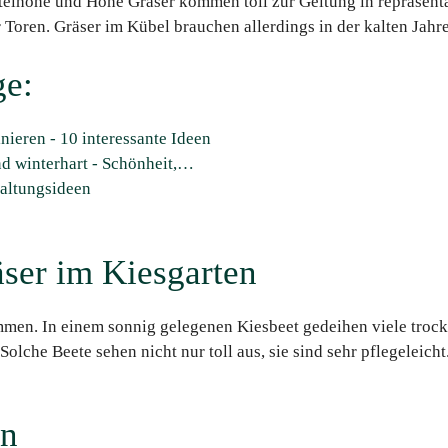
lhohe und Hohe Gräser kommen toll zur Geltung in repräsenta
Toren. Gräser im Kübel brauchen allerdings in der kalten Jahre
ge:
ieren - 10 interessante Ideen
nd winterhart - Schönheit,…
taltungsideen
äser im Kiesgarten
men. In einem sonnig gelegenen Kiesbeet gedeihen viele trock
olche Beete sehen nicht nur toll aus, sie sind sehr pflegeleicht
en