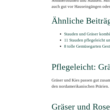
Sommerblumen und Stauden. Mitte
auch gut vor Hauseingängen oder 
Ähnliche Beiträ
Stauden und Gräser kombin
11 Stauden pflegeleicht u
8 tolle Gemüsegarten Ges
Pflegeleicht: Gr
Gräser und Kies passen gut zusam
den nordamerikanischen Prärien. S
Gräser und Ros