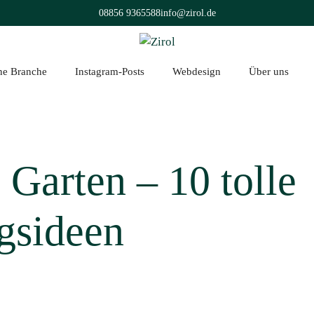
08856 9365588
info@zirol.de
üne Branche
Instagram-Posts
Webdesign
Über uns
 Garten – 10 tolle
gsideen