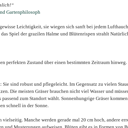
slich!“
und Gartenphilosoph
gewisse Leichtigkeit, sie wiegen sich sanft bei jedem Lufthauch
as Spiel der grazilen Halme und Blütenrispen strahlt Natürlich
inen perfekten Zustand über einen bestimmten Zeitraum hinweg.
t: Sie sind robust und pflegeleicht. Im Gegensatz zu vielen Stau
zen. Die meisten Gräser brauchen nicht viel Wasser und müsse
as passend zum Standort wählt. Sonnenhungrige Gräser kommen 
en schnell in der Sonne.
h vielseitig. Manche werden gerade mal 20 cm hoch, andere erre
n und Musterungen aufweisen. Blüten gibt es in Formen von Bü