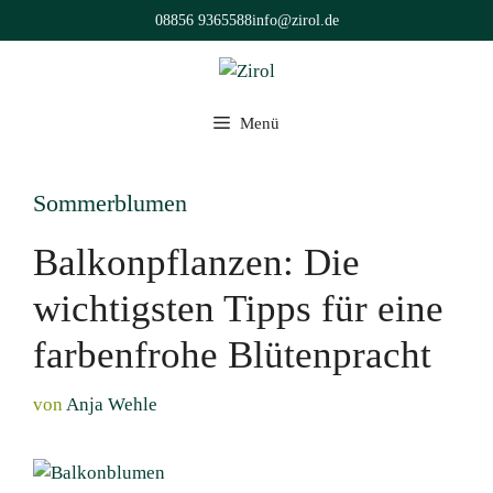
Zum
08856 9365588
info@zirol.de
Inhalt
springen
Menü
Sommerblumen
Balkonpflanzen: Die
wichtigsten Tipps für eine
farbenfrohe Blütenpracht
von
Anja Wehle