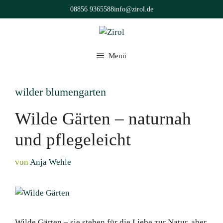
Zum
08856 9365588
info@zirol.de
Inhalt
springen
Menü
wilder blumengarten
Wilde Gärten – naturnah
und pflegeleicht
von
Anja Wehle
Wilde Gärten – sie stehen für die Liebe zur Natur, aber