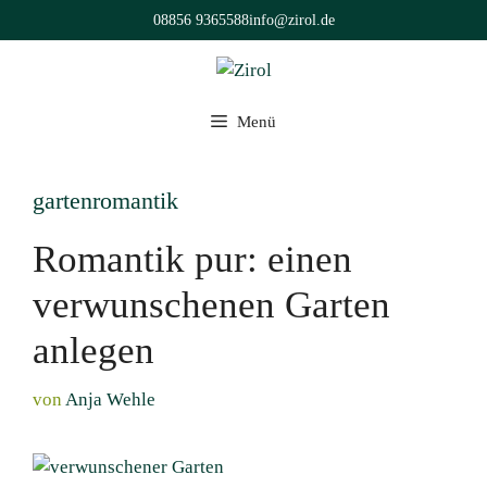
Zum
08856 9365588
info@zirol.de
Inhalt
springen
Menü
gartenromantik
Romantik pur: einen
verwunschenen Garten
anlegen
von
Anja Wehle