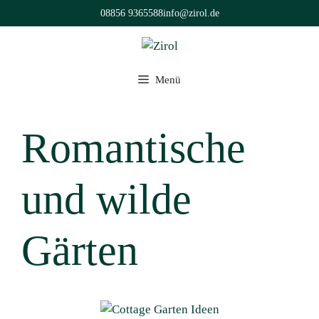
Zum
08856 9365588
info@zirol.de
Inhalt
springen
Menü
Romantische
und wilde
Gärten