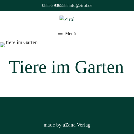
Zum
08856 9365588
info@zirol.de
Inhalt
springen
Menü
Tiere im Garten
made by aZana Verlag