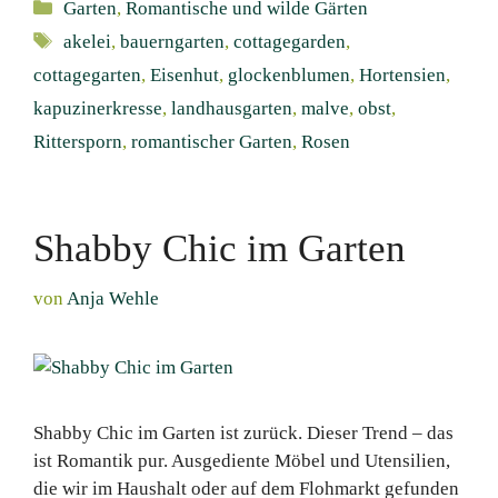
Kategorien
Garten
,
Romantische und wilde Gärten
Schlagwörter
akelei
,
bauerngarten
,
cottagegarden
,
cottagegarten
,
Eisenhut
,
glockenblumen
,
Hortensien
,
kapuzinerkresse
,
landhausgarten
,
malve
,
obst
,
Rittersporn
,
romantischer Garten
,
Rosen
Shabby Chic im Garten
von
Anja Wehle
Shabby Chic im Garten ist zurück. Dieser Trend – das
ist Romantik pur. Ausgediente Möbel und Utensilien,
die wir im Haushalt oder auf dem Flohmarkt gefunden