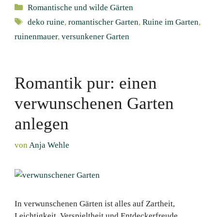
Kategorien
Romantische und wilde Gärten
Schlagwörter
deko ruine
,
romantischer Garten
,
Ruine im Garten
,
ruinenmauer
,
versunkener Garten
Romantik pur: einen
verwunschenen Garten
anlegen
von
Anja Wehle
In verwunschenen Gärten ist alles auf Zartheit,
Leichtigkeit, Verspieltheit und Entdeckerfreude