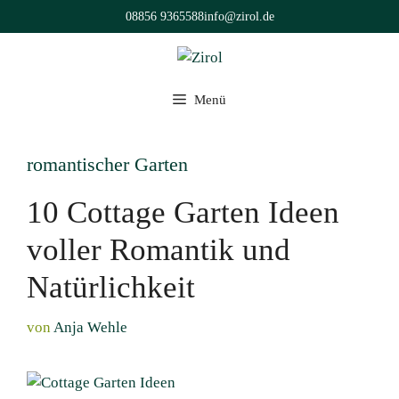
Zum
08856 9365588
info@zirol.de
Inhalt
springen
Menü
romantischer Garten
10 Cottage Garten Ideen
voller Romantik und
Natürlichkeit
von
Anja Wehle