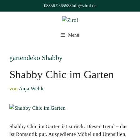
Zum
08856 9365588
info@zirol.de
Inhalt
springen
Menü
gartendeko Shabby
Shabby Chic im Garten
von
Anja Wehle
Shabby Chic im Garten ist zurück. Dieser Trend – das
ist Romantik pur. Ausgediente Möbel und Utensilien,