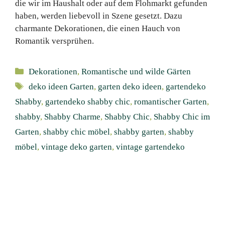
die wir im Haushalt oder auf dem Flohmarkt gefunden
haben, werden liebevoll in Szene gesetzt. Dazu
charmante Dekorationen, die einen Hauch von
Romantik versprühen.
Kategorien
Dekorationen
,
Romantische und wilde Gärten
Schlagwörter
deko ideen Garten
,
garten deko ideen
,
gartendeko
Shabby
,
gartendeko shabby chic
,
romantischer Garten
,
shabby
,
Shabby Charme
,
Shabby Chic
,
Shabby Chic im
Garten
,
shabby chic möbel
,
shabby garten
,
shabby
möbel
,
vintage deko garten
,
vintage gartendeko