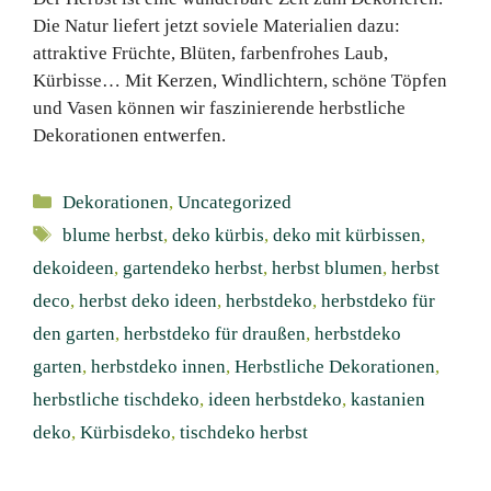
Die Natur liefert jetzt soviele Materialien dazu:
attraktive Früchte, Blüten, farbenfrohes Laub,
Kürbisse… Mit Kerzen, Windlichtern, schöne Töpfen
und Vasen können wir faszinierende herbstliche
Dekorationen entwerfen.
Kategorien
Dekorationen
,
Uncategorized
Schlagwörter
blume herbst
,
deko kürbis
,
deko mit kürbissen
,
dekoideen
,
gartendeko herbst
,
herbst blumen
,
herbst
deco
,
herbst deko ideen
,
herbstdeko
,
herbstdeko für
den garten
,
herbstdeko für draußen
,
herbstdeko
garten
,
herbstdeko innen
,
Herbstliche Dekorationen
,
herbstliche tischdeko
,
ideen herbstdeko
,
kastanien
deko
,
Kürbisdeko
,
tischdeko herbst