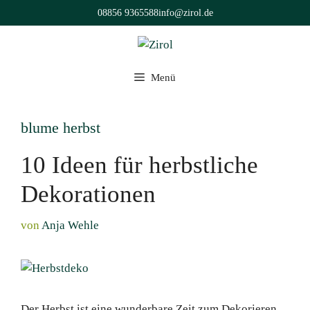
Zum
08856 9365588
info@zirol.de
Inhalt
springen
Menü
blume herbst
10 Ideen für herbstliche
Dekorationen
von
Anja Wehle
Der Herbst ist eine wunderbare Zeit zum Dekorieren.