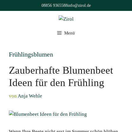
Zum
08856 9365588
info@zirol.de
Inhalt
springen
Menü
Frühlingsblumen
Zauberhafte Blumenbeet
Ideen für den Frühling
von
Anja Wehle
Wenn Ihre Beete nicht erst im Sommer schön blühen