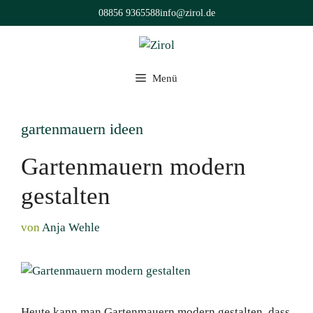
Zum
08856 9365588
info@zirol.de
Inhalt
springen
Menü
gartenmauern ideen
Gartenmauern modern
gestalten
von
Anja Wehle
Heute kann man Gartenmauern modern gestalten, dass