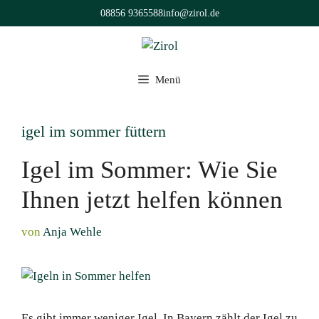
Zum
08856 9365588
info@zirol.de
Inhalt
springen
Menü
igel im sommer füttern
Igel im Sommer: Wie Sie
Ihnen jetzt helfen können
von
Anja Wehle
Es gibt immer weniger Igel. In Bayern zählt der Igel zu