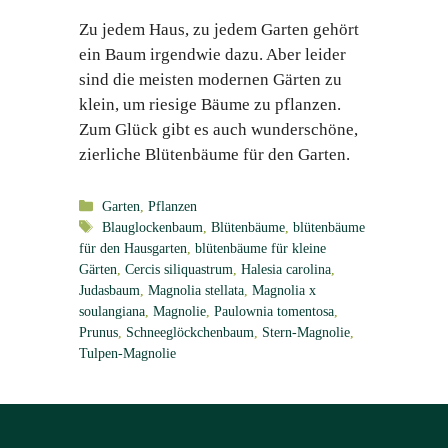
Zu jedem Haus, zu jedem Garten gehört
ein Baum irgendwie dazu. Aber leider
sind die meisten modernen Gärten zu
klein, um riesige Bäume zu pflanzen.
Zum Glück gibt es auch wunderschöne,
zierliche Blütenbäume für den Garten.
Kategorien
Garten
,
Pflanzen
Schlagwörter
Blauglockenbaum
,
Blütenbäume
,
blütenbäume
für den Hausgarten
,
blütenbäume für kleine
Gärten
,
Cercis siliquastrum
,
Halesia carolina
,
Judasbaum
,
Magnolia stellata
,
Magnolia x
soulangiana
,
Magnolie
,
Paulownia tomentosa
,
Prunus
,
Schneeglöckchenbaum
,
Stern-Magnolie
,
Tulpen-Magnolie