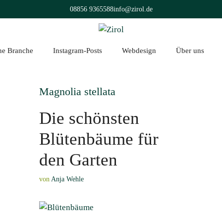
08856 9365588
info@zirol.de
üne Branche
Instagram-Posts
Webdesign
Über uns
Magnolia stellata
Die schönsten
Blütenbäume für
den Garten
von
Anja Wehle