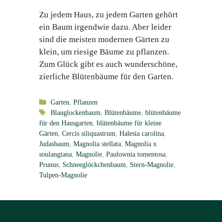
Zu jedem Haus, zu jedem Garten gehört
ein Baum irgendwie dazu. Aber leider
sind die meisten modernen Gärten zu
klein, um riesige Bäume zu pflanzen.
Zum Glück gibt es auch wunderschöne,
zierliche Blütenbäume für den Garten.
Kategorien
Garten
,
Pflanzen
Schlagwörter
Blauglockenbaum
,
Blütenbäume
,
blütenbäume
für den Hausgarten
,
blütenbäume für kleine
Gärten
,
Cercis siliquastrum
,
Halesia carolina
,
Judasbaum
,
Magnolia stellata
,
Magnolia x
soulangiana
,
Magnolie
,
Paulownia tomentosa
,
Prunus
,
Schneeglöckchenbaum
,
Stern-Magnolie
,
Tulpen-Magnolie