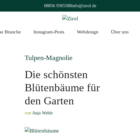
08856 9365588
info@zirol.de
üne Branche
Instagram-Posts
Webdesign
Über uns
Tulpen-Magnolie
Die schönsten
Blütenbäume für
den Garten
von
Anja Wehle