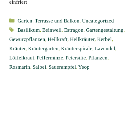
einfriert
Kategorien
Garten
,
Terrasse und Balkon
,
Uncategorized
Schlagwörter
Basilikum
,
Beinwell
,
Estragon
,
Gartengestaltung
,
Gewürzpflanzen
,
Heilkraft
,
Heilkräuter
,
Kerbel
,
Kräuter
,
Kräutergarten
,
Kräuterspirale
,
Lavendel
,
Löffelkraut
,
Pefferminze
,
Petersilie
,
Pflanzen
,
Rosmarin
,
Salbei
,
Sauerampfel
,
Ysop