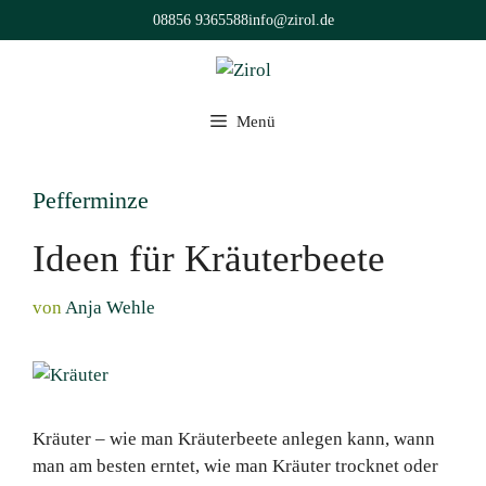
Zum
08856 9365588
info@zirol.de
Inhalt
springen
Menü
Pefferminze
Ideen für Kräuterbeete
von
Anja Wehle
Kräuter – wie man Kräuterbeete anlegen kann, wann
man am besten erntet, wie man Kräuter trocknet oder