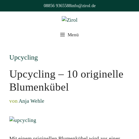
Zum
08856 9365588
info@zirol.de
Inhalt
springen
Menü
Upcycling
Upcycling – 10 originelle
Blumenkübel
von
Anja Wehle
Mit einem originellen Blumenkübel wird aus einer