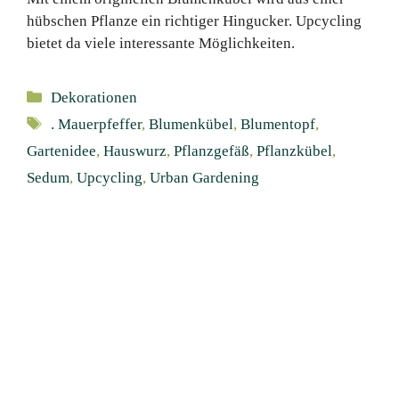
hübschen Pflanze ein richtiger Hingucker. Upcycling
bietet da viele interessante Möglichkeiten.
Kategorien
Dekorationen
Schlagwörter
. Mauerpfeffer
,
Blumenkübel
,
Blumentopf
,
Gartenidee
,
Hauswurz
,
Pflanzgefäß
,
Pflanzkübel
,
Sedum
,
Upcycling
,
Urban Gardening