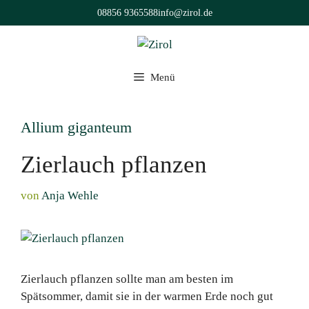
Zum
08856 9365588
info@zirol.de
Inhalt
springen
Menü
Allium giganteum
Zierlauch pflanzen
von
Anja Wehle
Zierlauch pflanzen sollte man am besten im
Spätsommer, damit sie in der warmen Erde noch gut