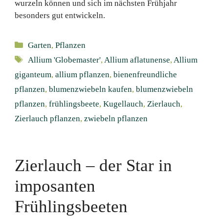
wurzeln können und sich im nächsten Frühjahr
besonders gut entwickeln.
Kategorien
Garten
,
Pflanzen
Schlagwörter
Allium 'Globemaster'
,
Allium aflatunense
,
Allium
giganteum
,
allium pflanzen
,
bienenfreundliche
pflanzen
,
blumenzwiebeln kaufen
,
blumenzwiebeln
pflanzen
,
frühlingsbeete
,
Kugellauch
,
Zierlauch
,
Zierlauch pflanzen
,
zwiebeln pflanzen
Zierlauch – der Star in
imposanten
Frühlingsbeeten