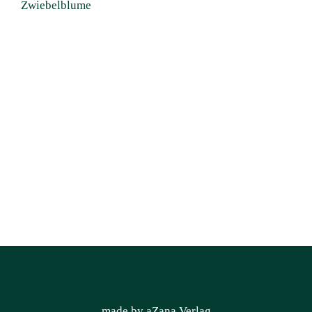
Zwiebelblume
made by aZana Verlag