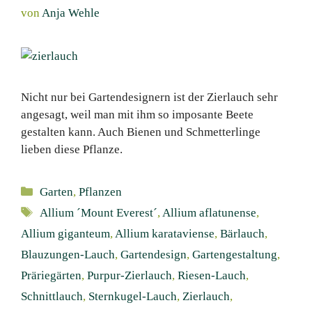
von
Anja Wehle
Nicht nur bei Gartendesignern ist der Zierlauch sehr
angesagt, weil man mit ihm so imposante Beete
gestalten kann. Auch Bienen und Schmetterlinge
lieben diese Pflanze.
Kategorien
Garten
,
Pflanzen
Schlagwörter
Allium ´Mount Everest´
,
Allium aflatunense
,
Allium giganteum
,
Allium karataviense
,
Bärlauch
,
Blauzungen-Lauch
,
Gartendesign
,
Gartengestaltung
,
Präriegärten
,
Purpur-Zierlauch
,
Riesen-Lauch
,
Schnittlauch
,
Sternkugel-Lauch
,
Zierlauch
,