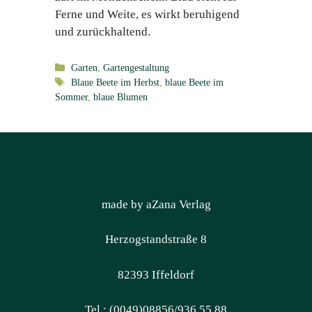
Ferne und Weite, es wirkt beruhigend
und zurückhaltend.
Kategorien
Garten
,
Gartengestaltung
Schlagwörter
Blaue Beete im Herbst
,
blaue Beete im
Sommer
,
blaue Blumen
made by aZana Verlag
Herzogstandstraße 8
82393 Iffeldorf
Tel.: (0049)08856/936 55 88