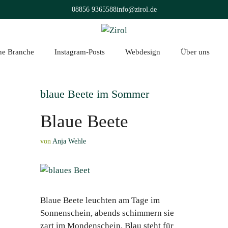
08856 9365588
info@zirol.de
üne Branche
Instagram-Posts
Webdesign
Über uns
blaue Beete im Sommer
Blaue Beete
von
Anja Wehle
Blaue Beete leuchten am Tage im
Sonnenschein, abends schimmern sie
zart im Mondenschein. Blau steht für