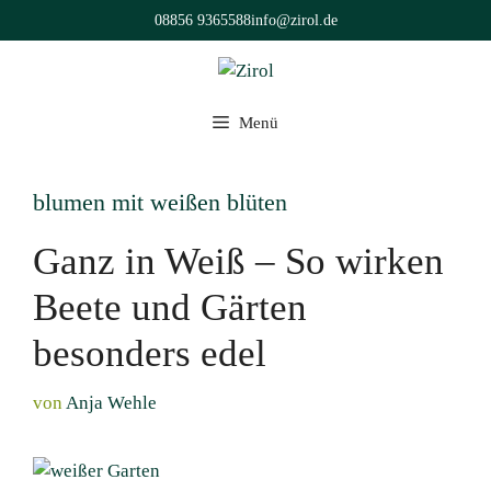
Zum
08856 9365588
info@zirol.de
Inhalt
springen
Menü
blumen mit weißen blüten
Ganz in Weiß – So wirken
Beete und Gärten
besonders edel
von
Anja Wehle