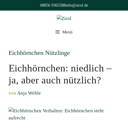
Zum
08856 9365588
info@zirol.de
Inhalt
springen
Menü
Eichhörnchen Nützlinge
Eichhörnchen: niedlich –
ja, aber auch nützlich?
von
Anja Wehle