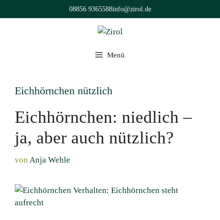
Zum
08856 9365588
info@zirol.de
Inhalt
springen
Menü
Eichhörnchen nützlich
Eichhörnchen: niedlich –
ja, aber auch nützlich?
von
Anja Wehle