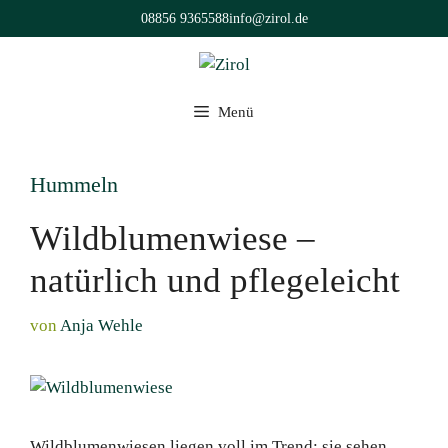
Zum
08856 9365588
info@zirol.de
Inhalt
springen
Menü
Hummeln
Wildblumenwiese –
natürlich und pflegeleicht
von
Anja Wehle
Wildblumenwiesen liegen voll im Trend: sie sehen