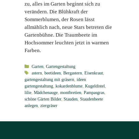
zu, alles im Garten beginnt sich zu
verändern. Die Blühkraft der
Sommerblumen, der Rosen lässt
allmählich nach, neue Stars betreten die
Gartenbühne. Die Traumbeete im
Hochsommer leuchten jetzt in warmen
Farben.
Kategorien
Garten
,
Gartengestaltung
Schlagwörter
astern
,
beetideen
,
Bergastern
,
Eisenkraut
,
gartengestaltung mit gräsern
,
ideen
gartengestaltung
,
kokardenblume
,
Kugeldistel
,
lilie
,
Mädchenauge
,
montbretien
,
Pampasgras
,
schöne Gärten Bilder
,
Stauden
,
Staudenbeete
anlegen
,
ziergräser