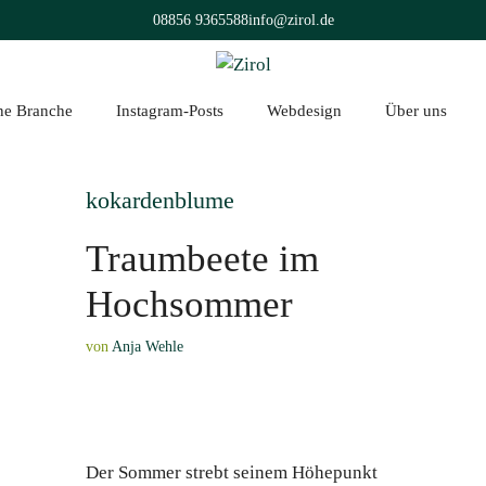
08856 9365588
info@zirol.de
üne Branche
Instagram-Posts
Webdesign
Über uns
kokardenblume
Traumbeete im
Hochsommer
von
Anja Wehle
Der Sommer strebt seinem Höhepunkt