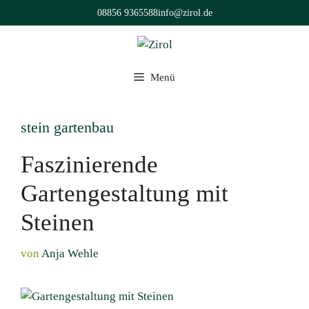
Zum
08856 9365588
info@zirol.de
Inhalt
springen
Menü
stein gartenbau
Faszinierende
Gartengestaltung mit
Steinen
von
Anja Wehle