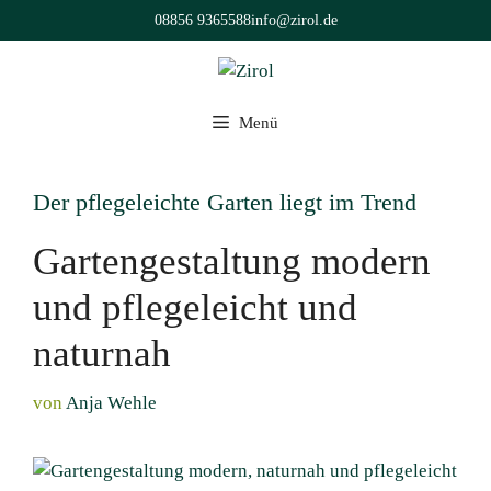
Zum
08856 9365588
info@zirol.de
Inhalt
springen
Menü
Der pflegeleichte Garten liegt im Trend
Gartengestaltung modern
und pflegeleicht und
naturnah
von
Anja Wehle