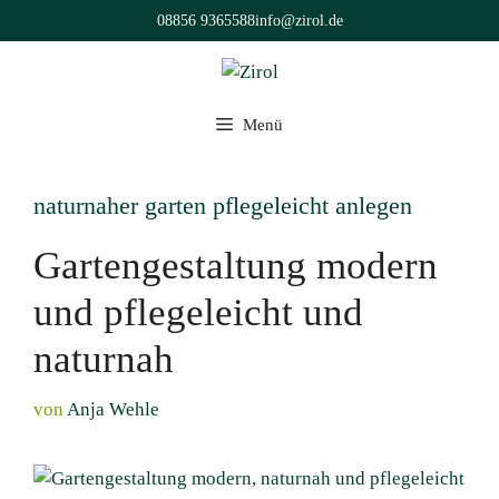
Zum
08856 9365588
info@zirol.de
Inhalt
springen
Menü
naturnaher garten pflegeleicht anlegen
Gartengestaltung modern
und pflegeleicht und
naturnah
von
Anja Wehle