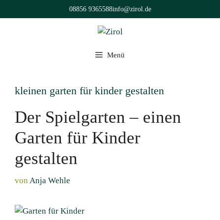
Zum
08856 9365588
info@zirol.de
Inhalt
springen
Menü
kleinen garten für kinder gestalten
Der Spielgarten – einen
Garten für Kinder
gestalten
von
Anja Wehle