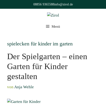
Zum
08856 9365588
info@zirol.de
Inhalt
springen
Menü
spielecken für kinder im garten
Der Spielgarten – einen
Garten für Kinder
gestalten
von
Anja Wehle