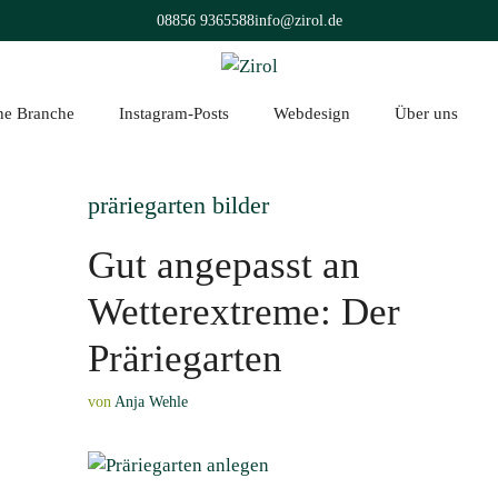
08856 9365588
info@zirol.de
üne Branche
Instagram-Posts
Webdesign
Über uns
präriegarten bilder
Gut angepasst an
Wetterextreme: Der
Präriegarten
von
Anja Wehle