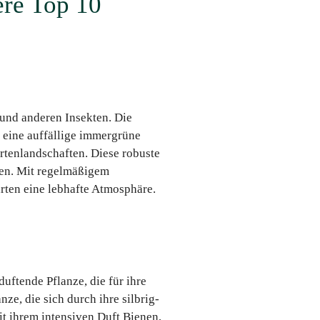
ere Top 10
 und anderen Insekten. Die
t eine auffällige immergrüne
artenlandschaften. Diese robuste
üten. Mit regelmäßigem
rten eine lebhafte Atmosphäre.
uftende Pflanze, die für ihre
ze, die sich durch ihre silbrig-
t ihrem intensiven Duft Bienen,