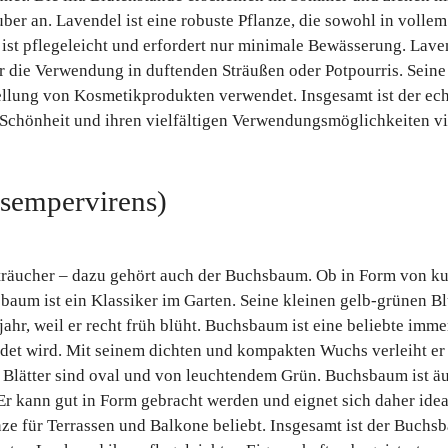
er an. Lavendel ist eine robuste Pflanze, die sowohl in vollem
ist pflegeleicht und erfordert nur minimale Bewässerung. Laven
ür die Verwendung in duftenden Sträußen oder Potpourris. Seine
llung von Kosmetikprodukten verwendet. Insgesamt ist der ech
r Schönheit und ihren vielfältigen Verwendungsmöglichkeiten vi
sempervirens)
träucher – dazu gehört auch der Buchsbaum. Ob in Form von 
sbaum ist ein Klassiker im Garten. Seine kleinen gelb-grünen B
hr, weil er recht früh blüht. Buchsbaum ist eine beliebte immer
et wird. Mit seinem dichten und kompakten Wuchs verleiht er d
 Blätter sind oval und von leuchtendem Grün. Buchsbaum ist äuß
r kann gut in Form gebracht werden und eignet sich daher ideal
e für Terrassen und Balkone beliebt. Insgesamt ist der Buchsba