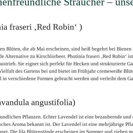
enfreundliche Sträucher – uns
ia fraseri ‚Red Robin‘ )
en Blüten, die ab Mai erscheinen, sind heiß begehrt bei Bienen
e Alternative zu Kirschlorbeer. Photinia fraseri ‚Red Robin‘ is
austrieb. Sie eignet sich perfekt für Hecken und strukturierte G
 Vielfalt des Gartens bei und bietet im Frühjahr cremeweiße Bl
l in verschiedene Formen gebracht werden und verleiht dem Ga
vandula angustifolia)
undlichen Pflanzen. Echter Lavendel ist eine bezaubernde und d
sches Aroma bekannt ist. Der Lavendel ist eine mehrjährige Pflan
hnet. Die lila Blütenstände erscheinen im Sommer und ziehen mi