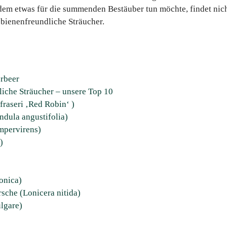
dem etwas für die summenden Bestäuber tun möchte, findet nicht
bienenfreundliche Sträucher.
rbeer
iche Sträucher – unsere Top 10
fraseri ‚Red Robin‘ )
ndula angustifolia)
pervirens)
)
onica)
che (Lonicera nitida)
lgare)