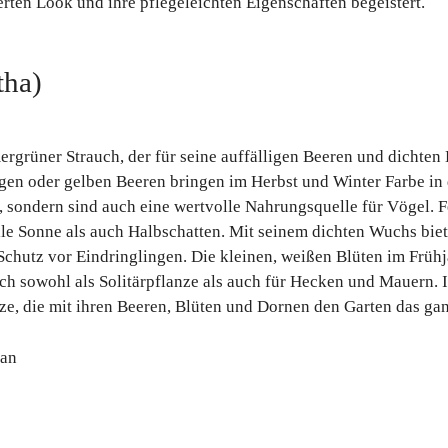
ierten Look und ihre pflegeleichten Eigenschaften begeistert.
tha)
mergrüner Strauch, der für seine auffälligen Beeren und dichte
angen oder gelben Beeren bringen im Herbst und Winter Farbe in
, sondern sind auch eine wertvolle Nahrungsquelle für Vögel. F
lle Sonne als auch Halbschatten. Mit seinem dichten Wuchs bie
chutz vor Eindringlingen. Die kleinen, weißen Blüten im Früh
ch sowohl als Solitärpflanze als auch für Hecken und Mauern. 
nze, die mit ihren Beeren, Blüten und Dornen den Garten das gan