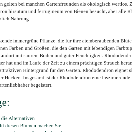
n gelten bei manchen Gartenfreunden als ökologisch wertlos. 
ron hirsutum und ferrugineum von Bienen besucht, aber alle
hlich Nahrung.
ende immergrüne Pflanze, die für ihre atemberaubenden Blüten 
denen Farben und Größen, die den Garten mit lebendigen Farb
Standort mit saurem Boden und guter Feuchtigkeit. Rhododendr
uer hat und im Laufe der Zeit zu einem prächtigen Strauch her
attraktiven Hintergrund für den Garten. Rhododendron eignet si
 Hecken. Insgesamt ist der Rhododendron eine faszinierende Pf
rtenliebhaber begeistert.
ge:
 die Alternativen
it diesen Blumen machen Sie…