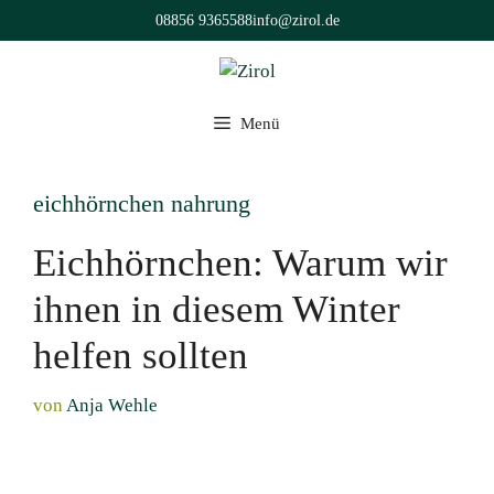
Zum
08856 9365588
info@zirol.de
Inhalt
springen
Menü
eichhörnchen nahrung
Eichhörnchen: Warum wir
ihnen in diesem Winter
helfen sollten
von
Anja Wehle