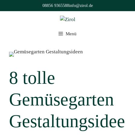
Zum
08856 9365588
info@zirol.de
Inhalt
springen
Menü
8 tolle
Gemüsegarten
Gestaltungsidee