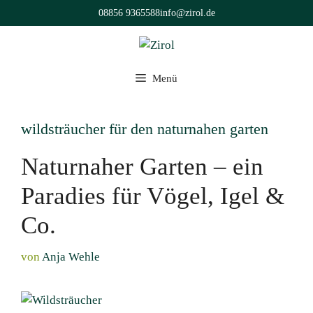
Zum
08856 9365588
info@zirol.de
Inhalt
springen
Menü
wildsträucher für den naturnahen garten
Naturnaher Garten – ein
Paradies für Vögel, Igel &
Co.
von
Anja Wehle