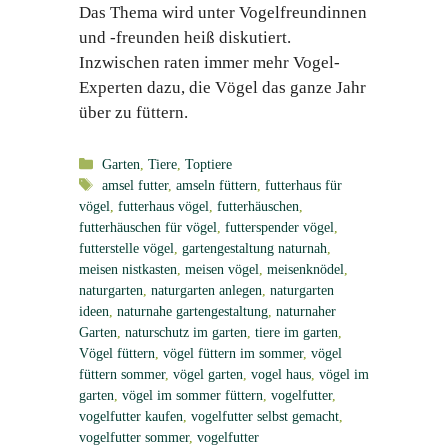
Das Thema wird unter Vogelfreundinnen
und -freunden heiß diskutiert.
Inzwischen raten immer mehr Vogel-
Experten dazu, die Vögel das ganze Jahr
über zu füttern.
Kategorien
Garten
,
Tiere
,
Toptiere
Schlagwörter
amsel futter
,
amseln füttern
,
futterhaus für
vögel
,
futterhaus vögel
,
futterhäuschen
,
futterhäuschen für vögel
,
futterspender vögel
,
futterstelle vögel
,
gartengestaltung naturnah
,
meisen nistkasten
,
meisen vögel
,
meisenknödel
,
naturgarten
,
naturgarten anlegen
,
naturgarten
ideen
,
naturnahe gartengestaltung
,
naturnaher
Garten
,
naturschutz im garten
,
tiere im garten
,
Vögel füttern
,
vögel füttern im sommer
,
vögel
füttern sommer
,
vögel garten
,
vogel haus
,
vögel im
garten
,
vögel im sommer füttern
,
vogelfutter
,
vogelfutter kaufen
,
vogelfutter selbst gemacht
,
vogelfutter sommer
,
vogelfutter