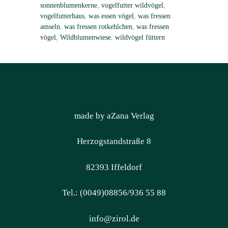
sonnenblumenkerne
,
vogelfutter wildvögel
,
vogelfutterhaus
,
was essen vögel
,
was fressen
amseln
,
was fressen rotkehlchen
,
was fressen
vögel
,
Wildblumenwiese
,
wildvögel füttern
made by aZana Verlag
Herzogstandstraße 8
82393 Iffeldorf
Tel.: (0049)08856/936 55 88
info@zirol.de