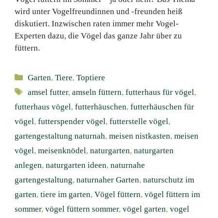
wird unter Vogelfreundinnen und -freunden heiß
diskutiert. Inzwischen raten immer mehr Vogel-
Experten dazu, die Vögel das ganze Jahr über zu
füttern.
Kategorien
Garten
,
Tiere
,
Toptiere
Schlagwörter
amsel futter
,
amseln füttern
,
futterhaus für vögel
,
futterhaus vögel
,
futterhäuschen
,
futterhäuschen für
vögel
,
futterspender vögel
,
futterstelle vögel
,
gartengestaltung naturnah
,
meisen nistkasten
,
meisen
vögel
,
meisenknödel
,
naturgarten
,
naturgarten
anlegen
,
naturgarten ideen
,
naturnahe
gartengestaltung
,
naturnaher Garten
,
naturschutz im
garten
,
tiere im garten
,
Vögel füttern
,
vögel füttern im
sommer
,
vögel füttern sommer
,
vögel garten
,
vogel