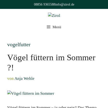
Zum
08856 9365588
info@zirol.de
Inhalt
springen
Menü
vogelfutter
Vögel füttern im Sommer
?!
von
Anja Wehle
Vögel füttern im Sommer – ja oder nein? Das Thema