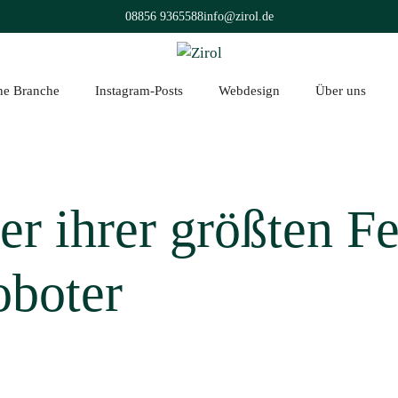
08856 9365588
info@zirol.de
üne Branche
Instagram-Posts
Webdesign
Über uns
er ihrer größten Fe
oboter