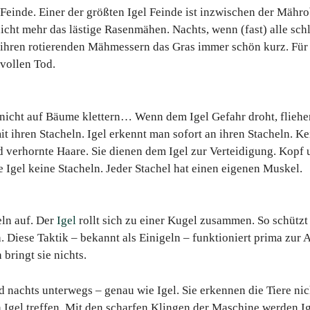
 Feinde. Einer der größten Igel Feinde ist inzwischen der Mäh
nicht mehr das lästige Rasenmähen. Nachts, wenn (fast) alle sch
ihren rotierenden Mähmessern das Gras immer schön kurz. Für 
vollen Tod.
nicht auf Bäume klettern… Wenn dem Igel Gefahr droht, fliehen 
t ihren Stacheln. Igel erkennt man sofort an ihren Stacheln. Ke
nd verhornte Haare. Sie dienen dem Igel zur Verteidigung. Kopf
ie Igel keine Stacheln. Jeder Stachel hat einen eigenen Muskel.
eln auf. Der
Igel
rollt sich zu einer Kugel zusammen. So schützt 
 Diese Taktik – bekannt als Einigeln – funktioniert prima zur 
bringt sie nichts.
 nachts unterwegs – genau wie Igel. Sie erkennen die Tiere ni
n Igel treffen. Mit den scharfen Klingen der Maschine werden Ig