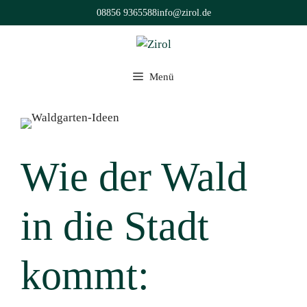
Zum
08856 9365588
info@zirol.de
Inhalt
springen
Menü
Wie der Wald
in die Stadt
kommt: