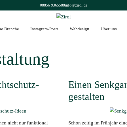
08856 9365588
info@zirol.de
üne Branche
Instagram-Posts
Webdesign
Über uns
taltung
chtschutz-
Einen Senkga
gestalten
nen nicht nur funktional
Schon zeitig im Frühjahr ein