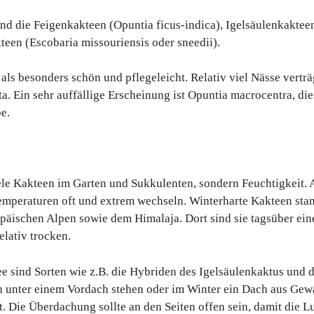
nd die Feigenkakteen (Opuntia ficus-indica), Igelsäulenkaktee
teen (Escobaria missouriensis oder sneedii).
 als besonders schön und pflegeleicht. Relativ viel Nässe vertr
ta. Ein sehr auffällige Erscheinung ist Opuntia macrocentra, die
e.
iele Kakteen im Garten und Sukkulenten, sondern Feuchtigkeit. 
mperaturen oft und extrem wechseln. Winterharte Kakteen st
äischen Alpen sowie dem Himalaja. Dort sind sie tagsüber ein
elativ trocken.
e sind Sorten wie z.B. die Hybriden des Igelsäulenkaktus und 
 unter einem Vordach stehen oder im Winter ein Dach aus Ge
t. Die Überdachung sollte an den Seiten offen sein, damit die Lu