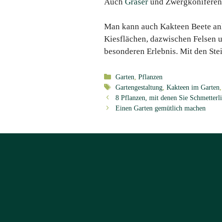
Auch
Gräser
und Zwergkoniferen p
Man kann auch Kakteen Beete anl
Kiesflächen, dazwischen Felsen u
besonderen Erlebnis. Mit den Ste
Kategorien
Garten
,
Pflanzen
Schlagwörter
Gartengestaltung
,
Kakteen im Garten
8 Pflanzen, mit denen Sie Schmetterl
Einen Garten gemütlich machen