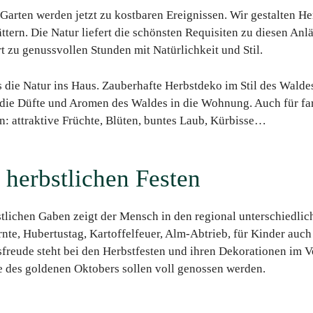
 Garten werden jetzt zu kostbaren Ereignissen. Wir gestalten 
ttern. Die Natur liefert die schönsten Requisiten zu diesen Anlä
rt zu genussvollen Stunden mit Natürlichkeit und Stil.
s die Natur ins Haus. Zauberhafte Herbstdeko im Stil des Wald
 die Düfte und Aromen des Waldes in die Wohnung. Auch für fa
ien: attraktive Früchte, Blüten, buntes Laub, Kürbisse…
 herbstlichen Festen
stlichen Gaben zeigt der Mensch in den regional unterschiedlic
nte, Hubertustag, Kartoffelfeuer, Alm-Abtrieb, für Kinder auch
freude steht bei den Herbstfesten und ihren Dekorationen im Vo
e des goldenen Oktobers sollen voll genossen werden.