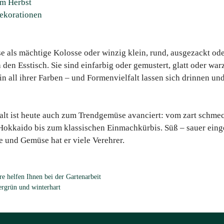
m Herbst
Dekorationen
e als mächtige Kolosse oder winzig klein, rund, ausgezackt od
den Esstisch. Sie sind einfarbig oder gemustert, glatt oder war
in all ihrer Farben – und Formenvielfalt lassen sich drinnen u
falt ist heute auch zum Trendgemüse avanciert: vom zart schme
Hokkaido bis zum klassischen Einmachkürbis. Süß – sauer eing
e und Gemüse hat er viele Verehrer.
e helfen Ihnen bei der Gartenarbeit
rgrün und winterhart