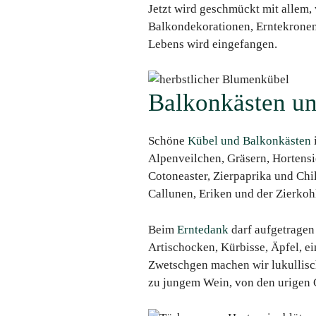
Jetzt wird geschmückt mit allem, w
Balkondekorationen, Erntekronen
Lebens wird eingefangen.
Balkonkästen un
Schöne
Kübel und Balkonkästen
i
Alpenveilchen, Gräsern, Hortensi
Cotoneaster, Zierpaprika und Chill
Callunen, Eriken und der Zierkohl
Beim
Erntedank
darf aufgetragen 
Artischocken, Kürbisse, Äpfel, e
Zwetschgen machen wir lukullisch
zu jungem Wein, von den urigen G