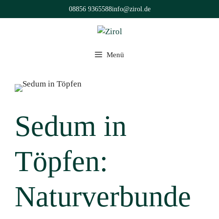
Zum
08856 9365588
info@zirol.de
Inhalt
springen
Menü
Sedum in
Töpfen:
Naturverbunde